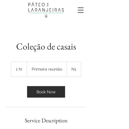
Coleção de casais
Primeira
reunião
1 hr
1
Primeira reunião
N1
h
Book Now
Service Description