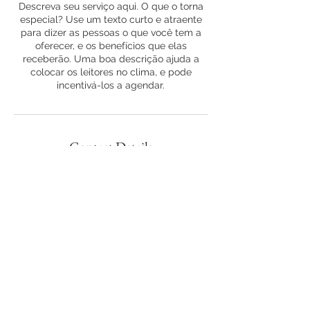
Descreva seu serviço aqui. O que o torna
especial? Use um texto curto e atraente
para dizer as pessoas o que você tem a
oferecer, e os benefícios que elas
receberão. Uma boa descrição ajuda a
colocar os leitores no clima, e pode
incentivá-los a agendar.
Contact Details
Páteo das Laranjeiras, N1, Abrigada,
Portugal
info.pateodaslaranjeiras@gmail.com
Páteo das Laranjeiras. Alojamento
Local © 2021 copyrights © All