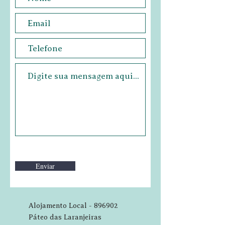
Enviar
Alojamento Local - 896902
Páteo das Laranjeiras